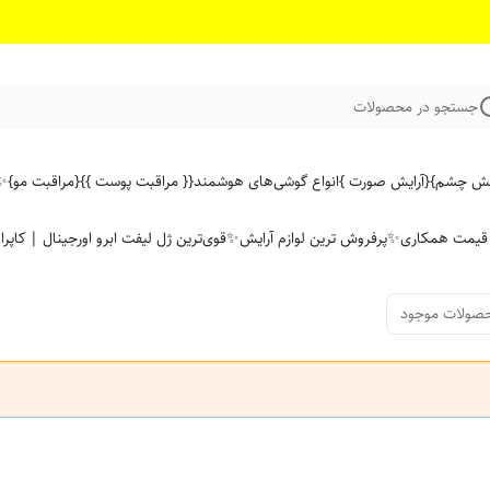
جستجو در محصولات
ایش چشم}
{آرایش صورت }
انواع گوشی‌های هوشمند
{{ مراقبت پوست }}
{مراقبت مو}
✨ 
ن قیمت همکاری
✨پرفروش ترین لوازم آرایش✨
قوی‌ترین ژل لیفت ابرو اورجینال | کاپرا
صولات موجود