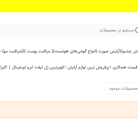
جستجو در محصولات
ایش چشم}
{آرایش صورت }
انواع گوشی‌های هوشمند
{{ مراقبت پوست }}
{مراقبت مو}
✨ 
ن قیمت همکاری
✨پرفروش ترین لوازم آرایش✨
قوی‌ترین ژل لیفت ابرو اورجینال | کاپرا
محصولات موجود