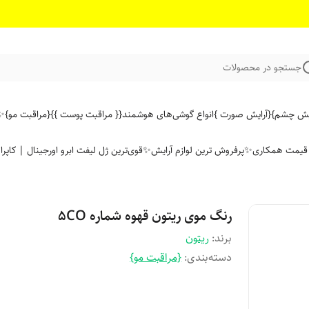
جستجو در محصولات
ایش چشم}
{آرایش صورت }
انواع گوشی‌های هوشمند
{{ مراقبت پوست }}
{مراقبت مو}
✨ 
ن قیمت همکاری
✨پرفروش ترین لوازم آرایش✨
قوی‌ترین ژل لیفت ابرو اورجینال | کاپرا
رنگ موی ریتون قهوه شماره 5CO
برند:
ریتون
دسته‌بندی
:
{مراقبت مو}