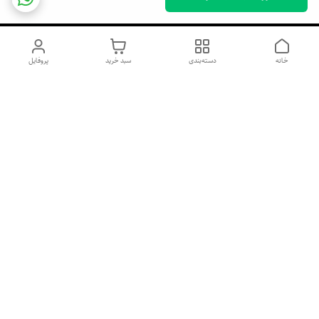
خانه
دسته‌بندی
سبد خرید
پروفایل
دسترسی سریع
اسپری داو uk و هندی
اورجینال | کاپرا و جان اشلی
اورجینال پوست مو بیوتی
با تخفیف ویژه
پخش عمده شامپو رنگ تونیکا
[حریم خصوصی]
و محصولات آرایشی اورجینال
با بهترین قیمت همکاری
پخش عمده محصولات آرایشی
و بهداشتی اورجینال | خرید
صابون ابرو بخر گوشی رایگان
آنلاین ژل ابرو، اسپری مو و