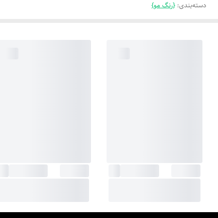
دسته‌بندی
:
{رنگ مو}