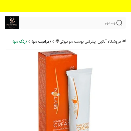
جستجو
🌟 فروشگاه آنلاین اینترنتی پوست مو بیوتی🌟
{مراقبت مو}
{رنگ مو}