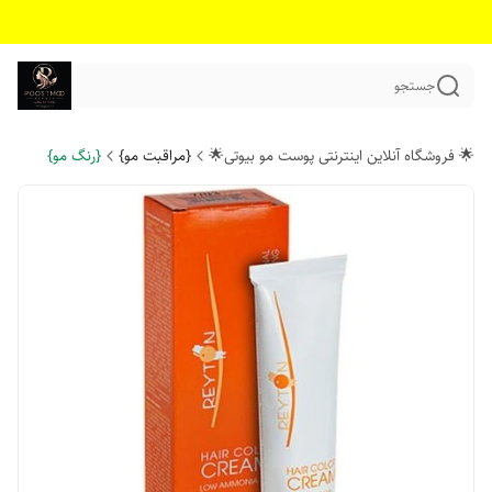
جستجو
🌟 فروشگاه آنلاین اینترنتی پوست مو بیوتی🌟
{مراقبت مو}
{رنگ مو}