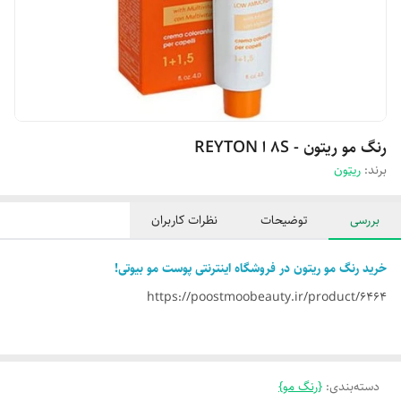
رنگ مو ریتون - 8S ا REYTON
برند:
ریتون
بررسی
توضیحات
نظرات کاربران
خرید رنگ مو ریتون در فروشگاه اینترنتی پوست مو بیوتی!
https://poostmoobeauty.ir/product/6464
دسته‌بندی
:
{رنگ مو}