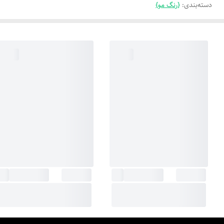
دسته‌بندی
:
{رنگ مو}