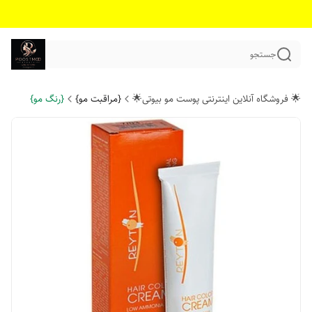
جستجو
🌟 فروشگاه آنلاین اینترنتی پوست مو بیوتی🌟
{مراقبت مو}
{رنگ مو}