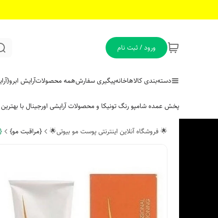
ورود / ثبت نام
دسته‌بندی کالاها
خانه
پیگیری سفارش
همه محصولات
آرایش ابرو
{آر
پخش عمده شامپو رنگ تونیکا و محصولات آرایشی اورجینال با بهتری
🌟 فروشگاه آنلاین اینترنتی پوست مو بیوتی🌟
{مراقبت مو}
{