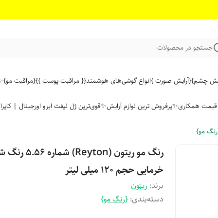
جستجو در محصولات
ایش چشم}
{آرایش صورت }
انواع گوشی‌های هوشمند
{{ مراقبت پوست }}
{مراقبت مو}
✨ 
ن قیمت همکاری
✨پرفروش ترین لوازم آرایش✨
قوی‌ترین ژل لیفت ابرو اورجینال | کاپرا
رنگ مو}
رنگ مو ریتون (Reyton) شمار
خرمایی حجم 120 میلی لیتر
برند:
ریتون
دسته‌بندی
:
{رنگ مو}