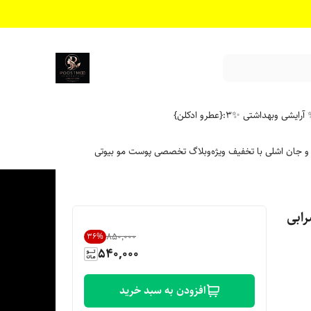
آرایشی وبهداشتی ✨
۳:{عطرو ادکلن}
 و جان اشلی با تخفیف ویژه
وبلاگ تخصصی پوست مو بیوتی
ه 5.56 رنگ شرابی
۸۵۰٬۰۰۰
36
%
540,000
افزودن به سبد خرید