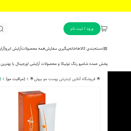
ورود / ثبت نام
دسته‌بندی کالاها
خانه
پیگیری سفارش
همه محصولات
آرایش ابرو
{آر
پخش عمده شامپو رنگ تونیکا و محصولات آرایشی اورجینال با بهتری
🌟 فروشگاه آنلاین اینترنتی پوست مو بیوتی🌟
{مراقبت مو}
{