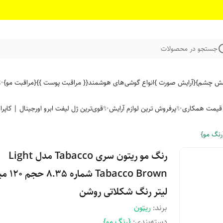
جستجو در محصولات
ایش چشم}
{آرایش صورت }
انواع گوشی‌های هوشمند
{{ مراقبت پوست }}
{مراقبت مو}
✨ 
ن قیمت همکاری
✨پرفروش ترین لوازم آرایش✨
قوی‌ترین ژل لیفت ابرو اورجینال | کاپرا
رنگ مو}
رنگ مو ریتون سری Tabacco مدل Light
Tabacco Brown شمار
لیتر رنگ شکلاتی روشن
برند:
ریتون
دسته‌بندی
:
{رنگ مو}