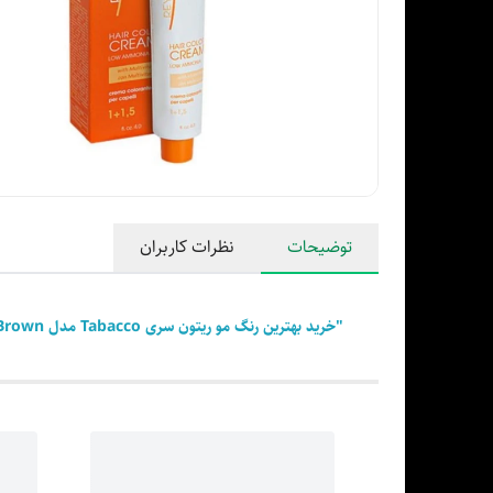
توضیحات
نظرات کاربران
"خرید بهترین رنگ مو ریتون سری Tabacco مدل Light Tabacco Brown شماره 8.35 حجم 120 میلی لیتر رنگ شکلاتی روشن در پوست مو بیوتی"