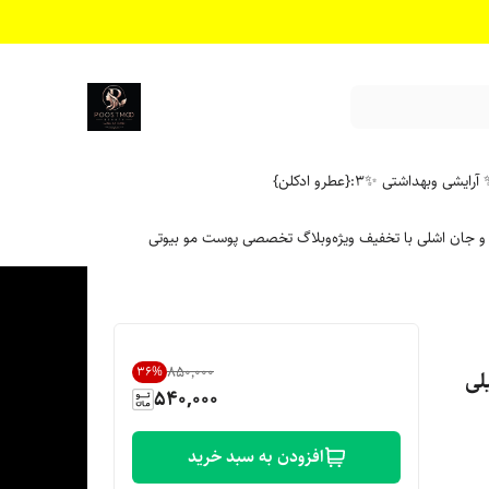
آرایشی وبهداشتی ✨
۳:{عطرو ادکلن}
 و جان اشلی با تخفیف ویژه
وبلاگ تخصصی پوست مو بیوتی
۸۵۰٬۰۰۰
36
%
ه 8.35 حجم 120 میلی
540,000
افزودن به سبد خرید