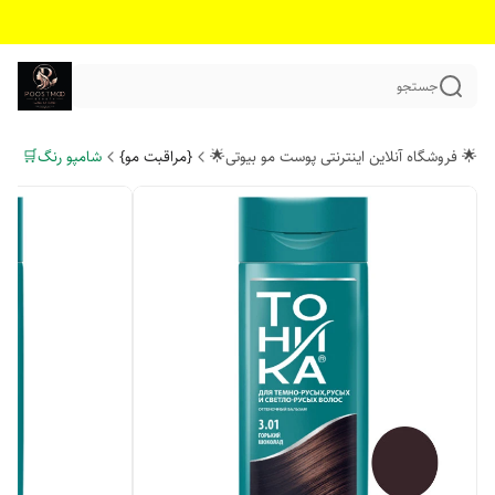
جستجو
🌟 فروشگاه آنلاین اینترنتی پوست مو بیوتی🌟
{مراقبت مو}
شامپو رنگ🛒