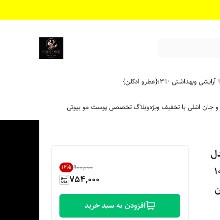
آرایشی وبهداشتی ✨
۳:{عطرو ادکلن}
 و جان اشلی با تخفیف ویژه
وبلاگ تخصصی پوست مو بیوتی
Super Lighten مدل
۹۰۰٬۰۰۰
16
%
Supe شماره 10.1
754,000
افزودن به سبد خرید