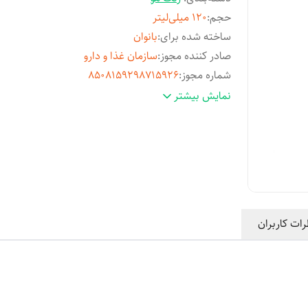
حجم
:
120 میلی‌لیتر
ساخته شده برای
:
بانوان
صادر کننده مجوز
:
سازمان غذا و دارو
شماره مجوز
:
8508159298715926
شماره رنگ
:
10.1
نمایش بیشتر
سایر
رنگ موی دائمی و حرفه ای - میزان آمونیاک پا
مشخصات
:
پوشش‌دهی بالا- درخشان‌کننده
کشور مبدا برند
:
ایتالیا
مشخصه رنگ
:
بلوند خاکستری سوپر پلاتینه
رات کاربران