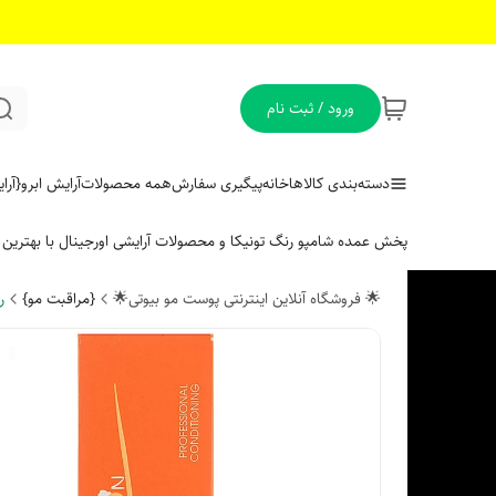
ورود / ثبت نام
دسته‌بندی کالاها
خانه
پیگیری سفارش
همه محصولات
آرایش ابرو
{آر
پخش عمده شامپو رنگ تونیکا و محصولات آرایشی اورجینال با بهتری
🌟 فروشگاه آنلاین اینترنتی پوست مو بیوتی🌟
{مراقبت مو}
ر