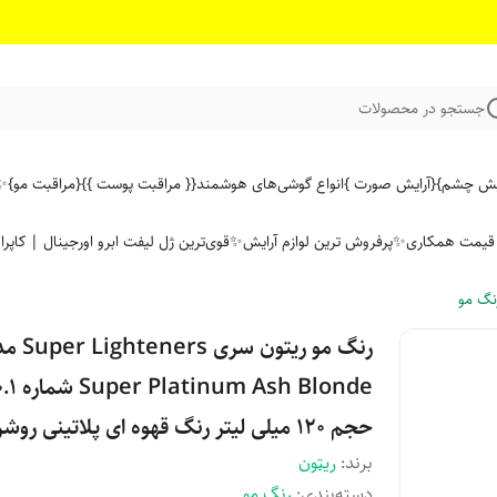
جستجو در محصولات
ایش چشم}
{آرایش صورت }
انواع گوشی‌های هوشمند
{{ مراقبت پوست }}
{مراقبت مو}
✨ 
ن قیمت همکاری
✨پرفروش ترین لوازم آرایش✨
قوی‌ترین ژل لیفت ابرو اورجینال | کاپرا
نگ مو
رنگ مو ریتون سری ers
r Platinum Ash Blonde
حجم 120 میلی لیتر رنگ قهوه ای پلاتینی روشن
برند:
ریتون
دسته‌بندی
:
رنگ مو