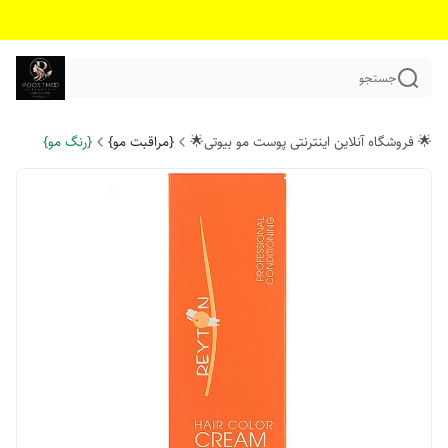
جستجو
🌟 فروشگاه آنلاین اینترنتی پوست مو بیوتی🌟
{مراقبت مو}
{رنگ مو}