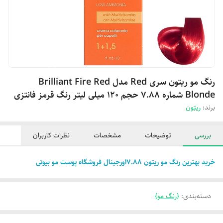
رنگ مو ریتون سری Red مدل Brilliant Fire Red
Blonde شماره 7.88 حجم 120 میلی لیتر رنگ قرمز فانتزی
برند:
ریتون
بررسی
توضیحات
مشخصات
نظرات کاربران
خرید بهترین رنگ مو ریتون 7.88اورجینال فروشگاه پوست مو بیوتی
دسته‌بندی
:
{رنگ مو}