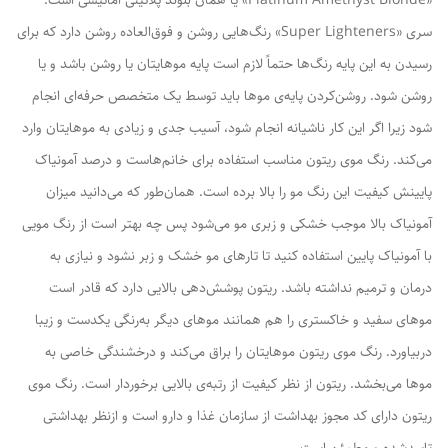
«Platinum Amethyst Blonde» یا همان بلوند پلاتینی آماتیسی است.
سری «Super Lighteners» رنگ‌هایی روشن و فوق‌العاده روشن دارد که برای
رسیدن به این پایه رنگ‌ها حتماً لازم است پایه موهایتان یا روشن باشد و یا
روشن شود. روشن‌کردن پایه‌ی موها باید توسط یک متخصص حرفه‌ای انجام
شود زیرا اگر این کار ناشیانه انجام شود، آسیب جدی و زیادی به موهایتان وارد
می‌کند. رنگ موی ریتون مناسب استفاده برای خانم‌هاست و درصد آمونیاک
پایینش کیفیت این رنگ مو را بالا برده است. همان‌طور که می‌دانید میزان
آمونیاک بالا موجب خشکی و زبری مو می‌شود پس چه بهتر است از رنگ مویی
با آمونیاک پایین استفاده کنید تا تارهای مو خشک و زبر نشود و نیازی به
درمان و ترمیم نداشته باشد. ریتون پوشش‌دهی بالایی دارد که قادر است
موهای سفید و خاکستری را هم همانند موهای دیگر به‌رنگی یکدست و زیبا
دربیاورد. رنگ موی ریتون موهایتان را براق می‌کند و درخشندگی خاصی به
موها می‌بخشد. ریتون از نظر کیفیت از رتبه‌ی بالایی برخوردار است. رنگ موی
ریتون دارای کد مجوز بهداشت از سازمان غذا و دارو است و ازنظر بهداشتی