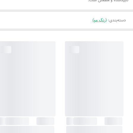
تاییدشده و مطمئن است.
دسته‌بندی
:
{رنگ مو}