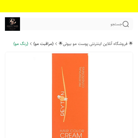
جستجو
🌟 فروشگاه آنلاین اینترنتی پوست مو بیوتی🌟
{مراقبت مو}
{رنگ مو}