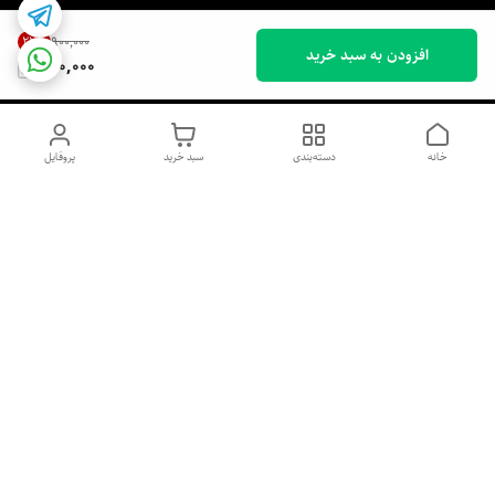
22
%
۹۰۰٬۰۰۰
افزودن به سبد خرید
700,000
خانه
دسته‌بندی
سبد خرید
پروفایل
دسترسی سریع
اسپری داو uk و هندی
اورجینال | کاپرا و جان اشلی
اورجینال پوست مو بیوتی
با تخفیف ویژه
پخش عمده شامپو رنگ تونیکا
[حریم خصوصی]
و محصولات آرایشی اورجینال