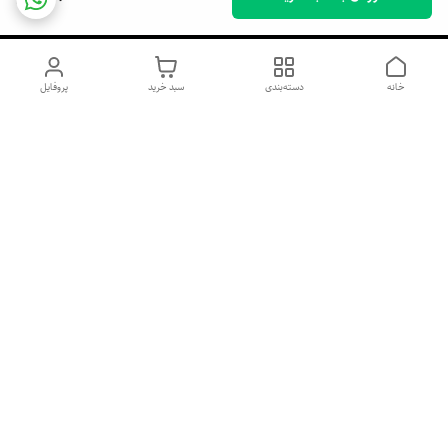
خانه
دسته‌بندی
سبد خرید
پروفایل
دسترسی سریع
اسپری داو uk و هندی
اورجینال | کاپرا و جان اشلی
اورجینال پوست مو بیوتی
با تخفیف ویژه
پخش عمده شامپو رنگ تونیکا
[حریم خصوصی]
و محصولات آرایشی اورجینال
با بهترین قیمت همکاری
پخش عمده محصولات آرایشی
و بهداشتی اورجینال | خرید
صابون ابرو بخر گوشی رایگان
آنلاین ژل ابرو، اسپری مو و