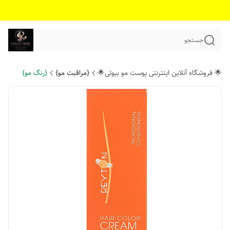
جستجو
🌟 فروشگاه آنلاین اینترنتی پوست مو بیوتی🌟
{مراقبت مو}
{رنگ مو}