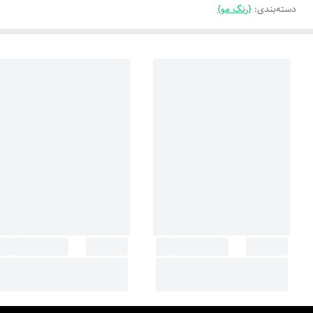
دسته‌بندی
:
{رنگ مو}