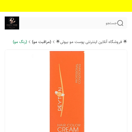
جستجو
🌟 فروشگاه آنلاین اینترنتی پوست مو بیوتی🌟
{مراقبت مو}
{رنگ مو}