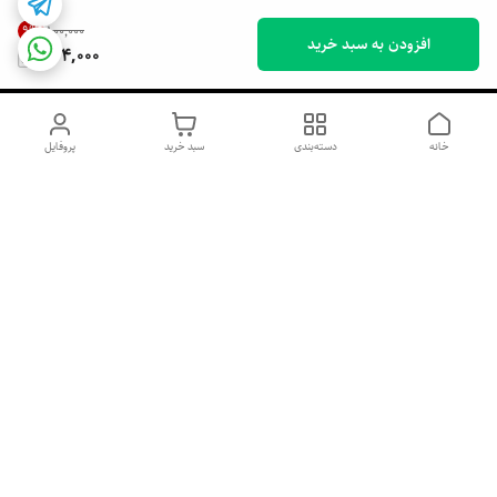
9
%
۸۰۰٬۰۰۰
افزودن به سبد خرید
724,000
خانه
دسته‌بندی
سبد خرید
پروفایل
دسترسی سریع
اسپری داو uk و هندی
اورجینال | کاپرا و جان اشلی
اورجینال پوست مو بیوتی
با تخفیف ویژه
پخش عمده شامپو رنگ تونیکا
[حریم خصوصی]
و محصولات آرایشی اورجینال
با بهترین قیمت همکاری
پخش عمده محصولات آرایشی