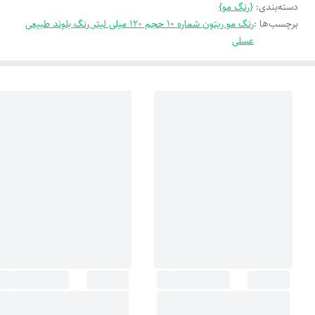
دسته‌بندی
:
{رنگ مو}
برچسب‌ها :
رنگ مو ریتون شماره 10 حجم 120 میلی لیتر رنگ بلوند طبیعی
عسلی