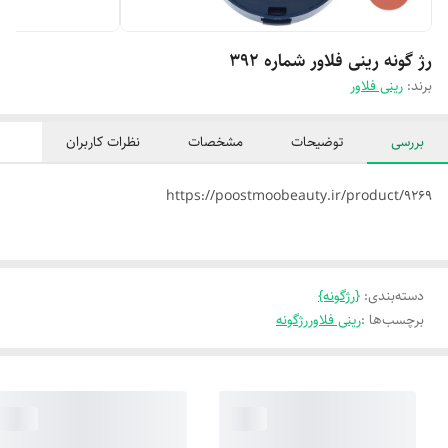
رژ گونه رینی فلاور شماره 392
برند:
رینی فلاور
بررسی
توضیحات
مشخصات
نظرات کاربران
https://poostmoobeauty.ir/product/9269
دسته‌بندی
:
{رژگونه}
برچسب‌ها :
رینی فلاوررژگونه