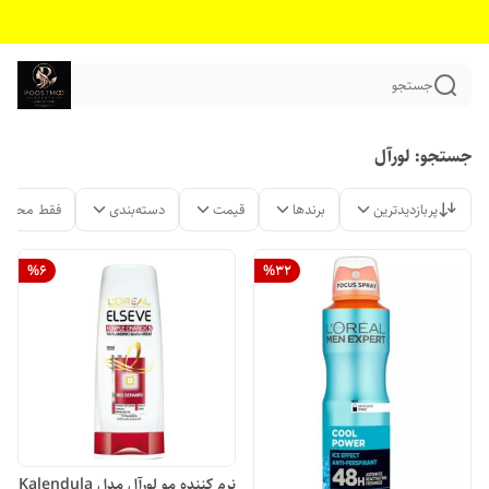
جستجو
جستجو: لورآل
پربازدیدترین
برندها
قیمت
دسته‌بندی
فقط محصول
%
6
%
32
نرم کننده مو لورآل مدل Kalendula