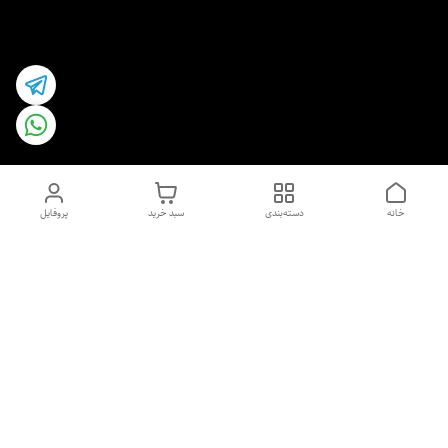
خانه
دسته‌بندی
سبد خرید
پروفایل
دسترسی سریع
اسپری داو uk و هندی
اورجینال | کاپرا و جان اشلی
اورجینال پوست مو بیوتی
با تخفیف ویژه