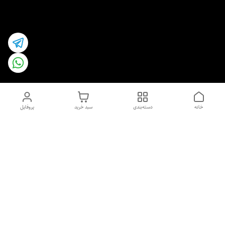
خانه
دسته‌بندی
سبد خرید
پروفایل
دسترسی سریع
اسپری داو uk و هندی
اورجینال | کاپرا و جان اشلی
اورجینال پوست مو بیوتی
با تخفیف ویژه