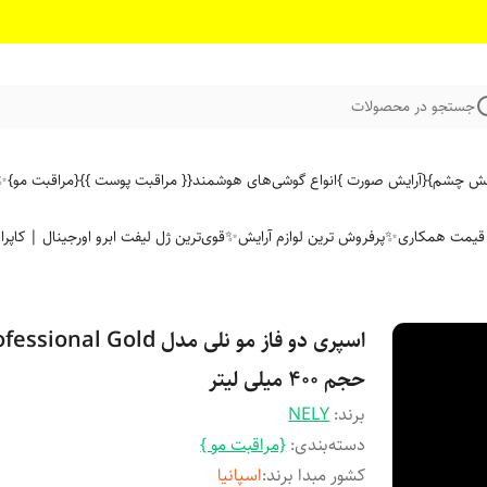
جستجو در محصولات
ایش چشم}
{آرایش صورت }
انواع گوشی‌های هوشمند
{{ مراقبت پوست }}
{مراقبت مو}
✨ 
ن قیمت همکاری
✨پرفروش ترین لوازم آرایش✨
قوی‌ترین ژل لیفت ابرو اورجینال | کاپرا
اسپری دو فاز مو نلی مدل sional Gold
حجم 400 میلی لیتر
برند:
NELY
دسته‌بندی
:
{مراقبت مو }
کشور مبدا برند
:
اسپانیا