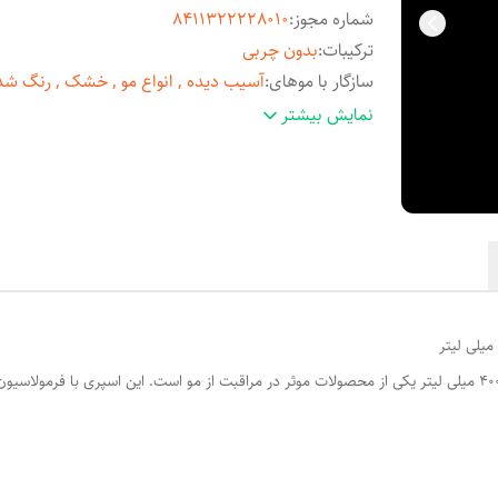
شماره مجوز
:
8411322228010
ترکیبات
:
بدون چربی
سازگار با موهای
:
آسیب دیده , انواع مو , خشک , رنگ شد
ویژگی‌ها
:
آبرسان , بازسازی کننده , براق کننده , ترمیم کنند
نمایش بیشتر
نرم کننده
حجم
:
400 میلی‌لیتر
با حجم 400 میلی لیتر یکی از محصولات موثر در مراقبت از مو است. این اسپری با فرمو