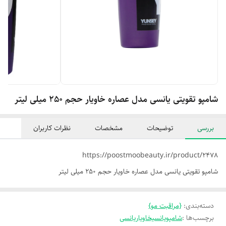
شامپو تقویتی یانسی مدل عصاره خاویار حجم 250 میلی لیتر
بررسی
توضیحات
مشخصات
نظرات کاربران
https://poostmoobeauty.ir/product/2478
شامپو تقویتی یانسی مدل عصاره خاویار حجم 250 میلی لیتر
دسته‌بندی
:
{مراقبت مو}
برچسب‌ها :
شامپو
یانسیخاویاریانسی