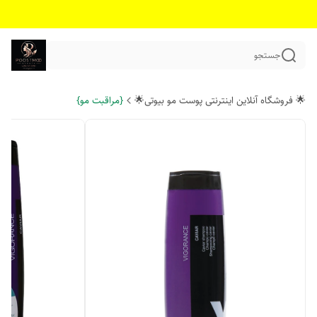
جستجو
🌟 فروشگاه آنلاین اینترنتی پوست مو بیوتی🌟
{مراقبت مو}