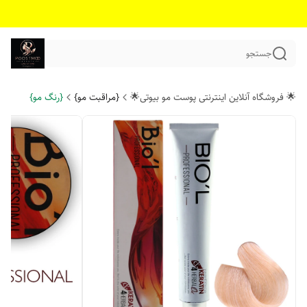
جستجو
🌟 فروشگاه آنلاین اینترنتی پوست مو بیوتی🌟
{مراقبت مو}
{رنگ مو}