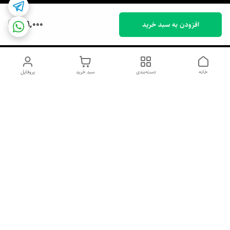
199,000
افزودن به سبد خرید
خانه
دسته‌بندی
سبد خرید
پروفایل
دسترسی سریع
اسپری داو uk و هندی
اورجینال | کاپرا و جان اشلی
اورجینال پوست مو بیوتی
با تخفیف ویژه
پخش عمده شامپو رنگ تونیکا
[حریم خصوصی]
و محصولات آرایشی اورجینال