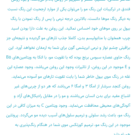
فندق در ترکیبات این رنگ مو را می‌توان یکی از موارد ارجحیت این رنگ نسبت
به دیگر رنگ موها دانست، بالاترین درجه نرمی را پس از رنگ نمودن با رنگ
بیول بر روی مو‌های خود احساس نمائید. این روغن به علت دارا بودن اسید
چرب همخوان با متابولیسم بدن، کاملا جذب تارهای مو گردیده و نتیجه‌ای جز
براقیتی چشم نواز و نرمی ابریشمی گون برای شما به ارمغان نخواهد آورد. این
رنگ حاوی عصاره سبوس برنج بوده که با تقویت مو، با اتکا به ویتامین‌های B5
و E موجود در این روغن، از تاثیرات وجود این روغن می‌باشد، وجود عصاره این
غله در رنگ موی بیول خاطر شما را بابت تقویت تارهای مو آسوده می‌نماید.
روغن کنجد سرشار از امگا 3 و امگا 6 می‌باشد که هر دو از چربی‌های غیر
اشباع مفید برای بدن انسان می‌باشند و مو را در مقابل رادیکال‌های آزاد و
آلودگی‌های محیطی محافظت می‌نماید. وجود ویتامین C به میزان کافی در این
رنگ مو، باعث رشد سلولی و ترمیم سلول‌های آسیب دیده مو می‌گردد. پروتئین
موجود در این رنگ مو، ترمیم کورتکس موی شما در هنگام رنگ‌پذیری به
همراه دارد.