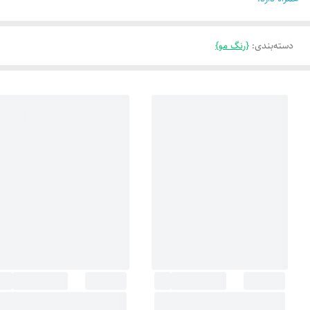
دسته‌بندی
:
{رنگ مو}