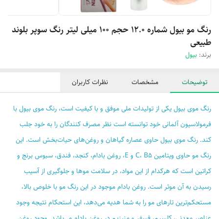
رنگ مو بیول شماره 12.0 حجم 100 میلی لیتر رنگ سوپر بلوند
طبیعی
برند:
بیول
توضیحات
مشخصات
نظرات کاربران
رنگ موی بیول یکی از تولیدات ملی موفق و با کیفیت است، رنگ موی بیول با
فرمولاسیون آلمانی خود توانسته است نظر مصرف کنندگان را به خود جلب
کند. رنگ موی بیول حاوی عصاره گیاهان و روغن‌های حیات‌بخش است. این
رنگ مو حاوی ویتامین C، B5 و E، روغن بادام، کنجد، فندق، سبوس برنج و
کراتین است که هرکدام از این مواد، در سلامت موها و جلوگیری از آسیب
رسیدن به آن موثر است. روغن بادام موجود در این رنگ مو با خلوص بالا،
مستحکم‌ترین تارهای مو را به شما هدیه می‌دهد، این استحکام نتیجه وجود
عناصر معدنی، کلسیم، فسفر و منیزیم در روغن بادام می‌باشد. وجود روغن