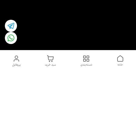
خانه
دسته‌بندی
سبد خرید
پروفایل
دسترسی سریع
اسپری داو uk و هندی
اورجینال | کاپرا و جان اشلی
اورجینال پوست مو بیوتی
با تخفیف ویژه