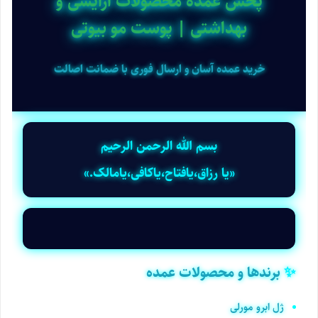
پخش عمده محصولات آرایشی و
بهداشتی | پوست مو بیوتی
خرید عمده آسان و ارسال فوری با ضمانت اصالت
بسم الله الرحمن الرحیم
«یا رزاق،یافتاح،یاکافی،یامالک.»
✨
برندها و محصولات عمده
ژل ابرو مورلی