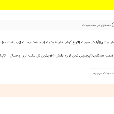
جستجو در محصولات
ایش چشم}
{آرایش صورت }
انواع گوشی‌های هوشمند
{{ مراقبت پوست }}
{مراقبت مو}
✨ 
ن قیمت همکاری
✨پرفروش ترین لوازم آرایش✨
قوی‌ترین ژل لیفت ابرو اورجینال | کاپرا
صولات موجود