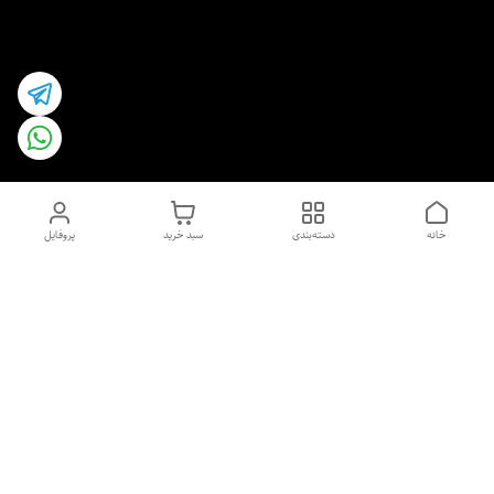
خانه
دسته‌بندی
سبد خرید
پروفایل
دسترسی سریع
اسپری داو uk و هندی
اورجینال | کاپرا و جان اشلی
اورجینال پوست مو بیوتی
با تخفیف ویژه