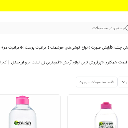
جستجو در محصولات
ایش چشم}
{آرایش صورت }
انواع گوشی‌های هوشمند
{{ مراقبت پوست }}
{مراقبت مو}
✨ 
ن قیمت همکاری
✨پرفروش ترین لوازم آرایش✨
قوی‌ترین ژل لیفت ابرو اورجینال | کاپرا
فقط محصولات موجود