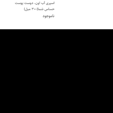
اسپری آب اون، دوست پوست
حساس شما(300 میل)
ناموجود