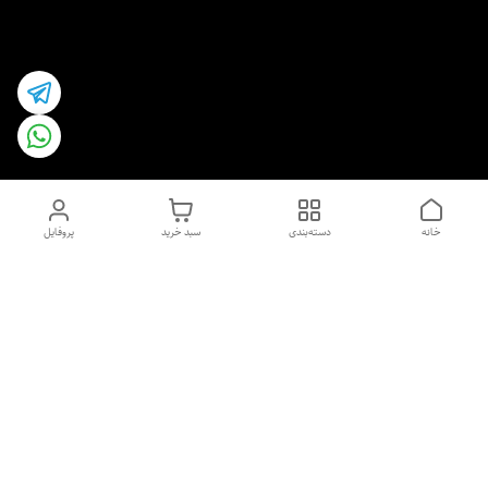
خانه
دسته‌بندی
سبد خرید
پروفایل
دسترسی سریع
اسپری داو uk و هندی
اورجینال | کاپرا و جان اشلی
اورجینال پوست مو بیوتی
با تخفیف ویژه