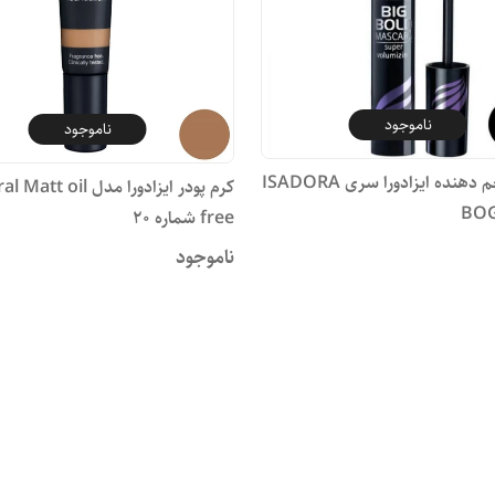
ناموجود
ناموجود
ریمل حجم دهنده ایزادورا سری ISADORA
کرم پودر ایزادورا مدل  oil
BO
free شماره 20
ناموجود