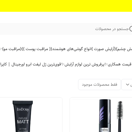
جستجو در محصولات
ایش چشم}
{آرایش صورت }
انواع گوشی‌های هوشمند
{{ مراقبت پوست }}
{مراقبت مو}
✨ 
ن قیمت همکاری
✨پرفروش ترین لوازم آرایش✨
قوی‌ترین ژل لیفت ابرو اورجینال | کاپرا
فقط محصولات موجود