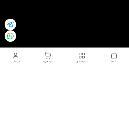
خانه
دسته‌بندی
سبد خرید
پروفایل
دسترسی سریع
اسپری داو uk و هندی
اورجینال | کاپرا و جان اشلی
اورجینال پوست مو بیوتی
با تخفیف ویژه