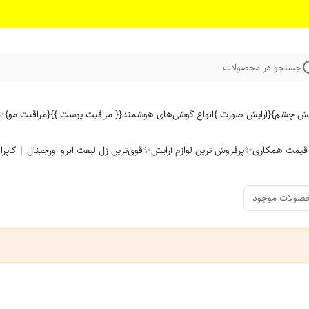
جستجو در محصولات
ایش چشم}
{آرایش صورت }
انواع گوشی‌های هوشمند
{{ مراقبت پوست }}
{مراقبت مو}
✨ 
ن قیمت همکاری
✨پرفروش ترین لوازم آرایش✨
قوی‌ترین ژل لیفت ابرو اورجینال | کاپرا
صولات موجود