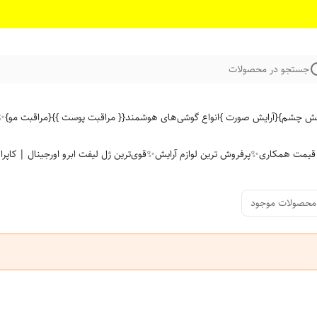
جستجو در محصولات
ایش چشم}
{آرایش صورت }
انواع گوشی‌های هوشمند
{{ مراقبت پوست }}
{مراقبت مو}
✨ 
ن قیمت همکاری
✨پرفروش ترین لوازم آرایش✨
قوی‌ترین ژل لیفت ابرو اورجینال | کاپرا
محصولات موجود