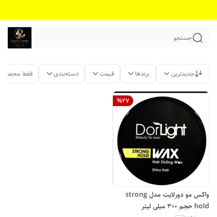
جستجو
جدیدترین
برندها
قیمت
دسته‌بندی
فقط محصولات
%
27
واکس مو دورلایت مدل strong
hold حجم 300 میلی لیتر