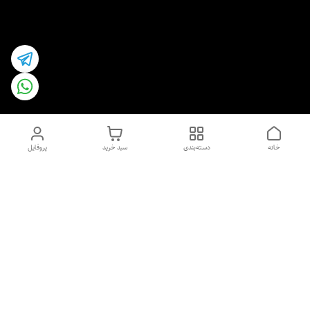
خانه
دسته‌بندی
سبد خرید
پروفایل
دسترسی سریع
اسپری داو uk و هندی
اورجینال | کاپرا و جان اشلی
اورجینال پوست مو بیوتی
با تخفیف ویژه