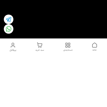
خانه
دسته‌بندی
سبد خرید
پروفایل
دسترسی سریع
اسپری داو uk و هندی
اورجینال | کاپرا و جان اشلی
اورجینال پوست مو بیوتی
با تخفیف ویژه