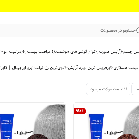
جستجو در محصولات
ایش چشم}
{آرایش صورت }
انواع گوشی‌های هوشمند
{{ مراقبت پوست }}
{مراقبت مو}
✨ 
ن قیمت همکاری
✨پرفروش ترین لوازم آرایش✨
قوی‌ترین ژل لیفت ابرو اورجینال | کاپرا
فقط محصولات موجود
%
16