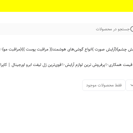
جستجو در محصولات
ایش چشم}
{آرایش صورت }
انواع گوشی‌های هوشمند
{{ مراقبت پوست }}
{مراقبت مو}
✨ 
ن قیمت همکاری
✨پرفروش ترین لوازم آرایش✨
قوی‌ترین ژل لیفت ابرو اورجینال | کاپرا
فقط محصولات موجود