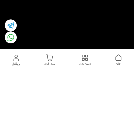
خانه
دسته‌بندی
سبد خرید
پروفایل
دسترسی سریع
اسپری داو uk و هندی
اورجینال | کاپرا و جان اشلی
اورجینال پوست مو بیوتی
با تخفیف ویژه