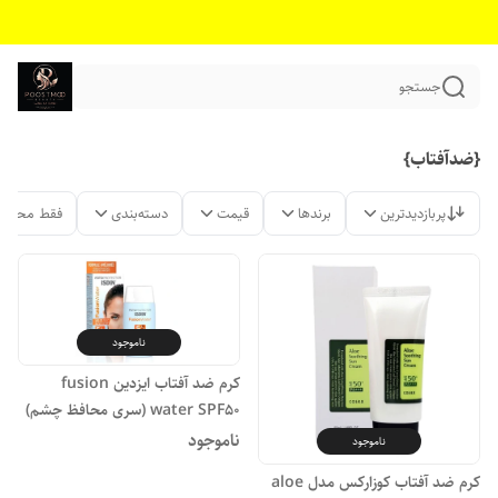
جستجو
{ضدآفتاب}
پربازدیدترین
برندها
قیمت
دسته‌بندی
فقط محصول
ناموجود
کرم ضد آفتاب ایزدین fusion
water SPF50 (سری محافظ چشم)
حجم 50 میلی لیتر
ناموجود
ناموجود
کرم ضد آفتاب کوزارکس مدل aloe