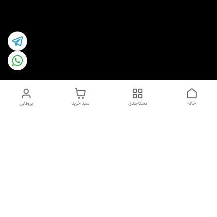
خانه
دسته‌بندی
سبد خرید
پروفایل
دسترسی سریع
اسپری داو uk و هندی
اورجینال | کاپرا و جان اشلی
اورجینال پوست مو بیوتی
با تخفیف ویژه