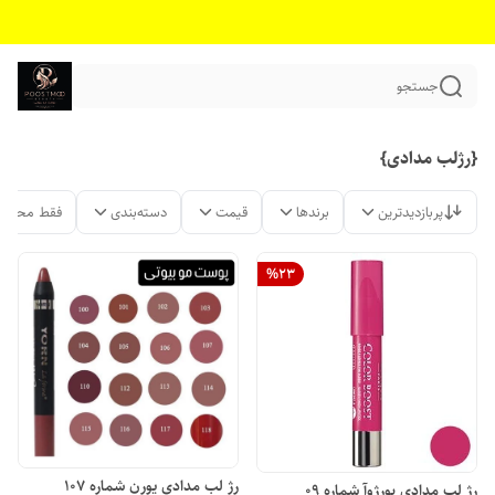
جستجو
{رژلب مدادی}
پربازدیدترین
برندها
قیمت
دسته‌بندی
فقط محصول
%
23
رژ لب مدادی یورن شماره 107
رژ لب مدادی بورژوآ شماره 09