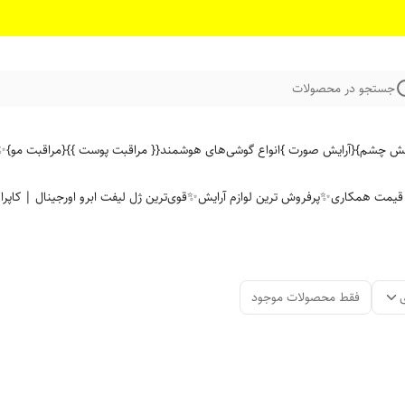
جستجو در محصولات
ایش چشم}
{آرایش صورت }
انواع گوشی‌های هوشمند
{{ مراقبت پوست }}
{مراقبت مو}
✨ 
ن قیمت همکاری
✨پرفروش ترین لوازم آرایش✨
قوی‌ترین ژل لیفت ابرو اورجینال | کاپرا
فقط محصولات موجود