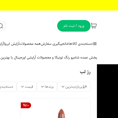
ورود / ثبت نام
دسته‌بندی کالاها
خانه
پیگیری سفارش
همه محصولات
آرایش ابرو
{آر
پخش عمده شامپو رنگ تونیکا و محصولات آرایشی اورجینال با بهتری
رژ لب
پربازدیدترین
برندها
قیمت
دسته‌بندی
%
10