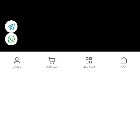
خانه
دسته‌بندی
سبد خرید
پروفایل
دسترسی سریع
اسپری داو uk و هندی
اورجینال | کاپرا و جان اشلی
اورجینال پوست مو بیوتی
با تخفیف ویژه