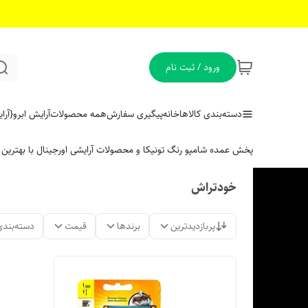
ورود / ثبت نام
دسته‌بندی کالاها
خانه
پیگیری سفارش
همه محصولات
آرایش ابرو
{آر
پخش عمده شامپو رنگ تونیکا و محصولات آرایشی اورجینال با بهتری
خودتراش
پربازدیدترین
برندها
قیمت
دسته‌بندی