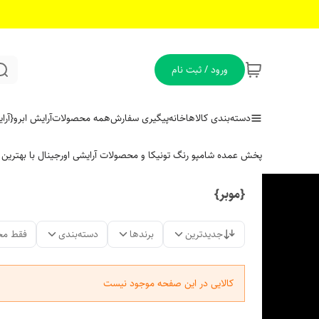
ورود / ثبت نام
دسته‌بندی کالاها
خانه
پیگیری سفارش
همه محصولات
آرایش ابرو
{آر
پخش عمده شامپو رنگ تونیکا و محصولات آرایشی اورجینال با بهتری
{موبر}
جدیدترین
برندها
دسته‌بندی
فقط مح
کالایی در این صفحه موجود نیست