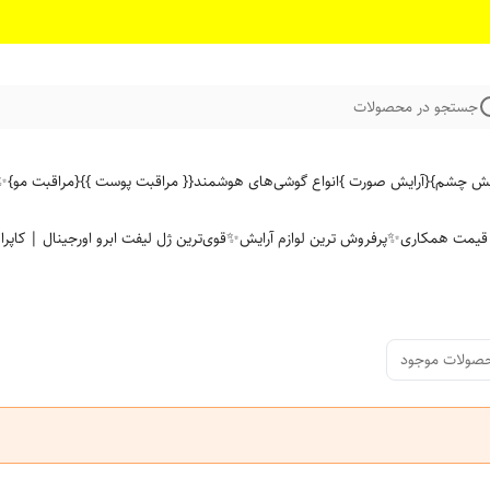
جستجو در محصولات
ایش چشم}
{آرایش صورت }
انواع گوشی‌های هوشمند
{{ مراقبت پوست }}
{مراقبت مو}
✨ 
ن قیمت همکاری
✨پرفروش ترین لوازم آرایش✨
قوی‌ترین ژل لیفت ابرو اورجینال | کاپرا
صولات موجود