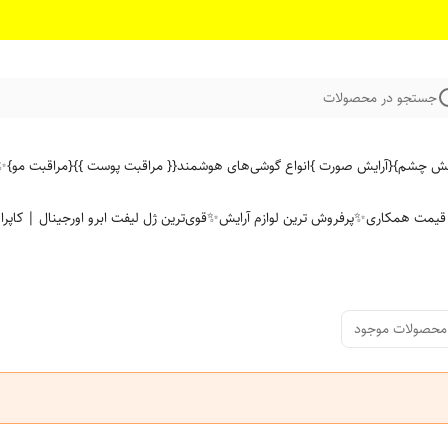
جستجو در محصولات
ایش چشم}
{آرایش صورت }
انواع گوشی‌های هوشمند
{{ مراقبت پوست }}
{مراقبت مو}
✨ 
ن قیمت همکاری
✨پرفروش ترین لوازم آرایش✨
قوی‌ترین ژل لیفت ابرو اورجینال | کاپرا
محصولات موجود