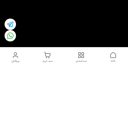
خانه
دسته‌بندی
سبد خرید
پروفایل
دسترسی سریع
اسپری داو uk و هندی
اورجینال | کاپرا و جان اشلی
اورجینال پوست مو بیوتی
با تخفیف ویژه