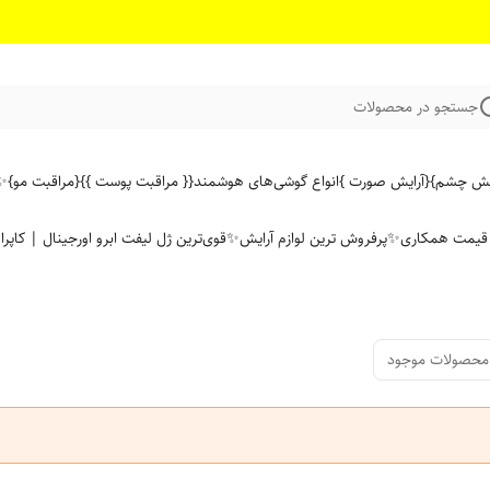
جستجو در محصولات
ایش چشم}
{آرایش صورت }
انواع گوشی‌های هوشمند
{{ مراقبت پوست }}
{مراقبت مو}
✨ 
ن قیمت همکاری
✨پرفروش ترین لوازم آرایش✨
قوی‌ترین ژل لیفت ابرو اورجینال | کاپرا
محصولات موجود