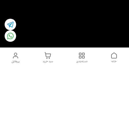
خانه
دسته‌بندی
سبد خرید
پروفایل
دسترسی سریع
اسپری داو uk و هندی
اورجینال | کاپرا و جان اشلی
اورجینال پوست مو بیوتی
با تخفیف ویژه