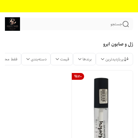
جستجو
ژل و صابون ابرو
پربازدیدترین
برندها
قیمت
دسته‌بندی
فقط محصول
%
70