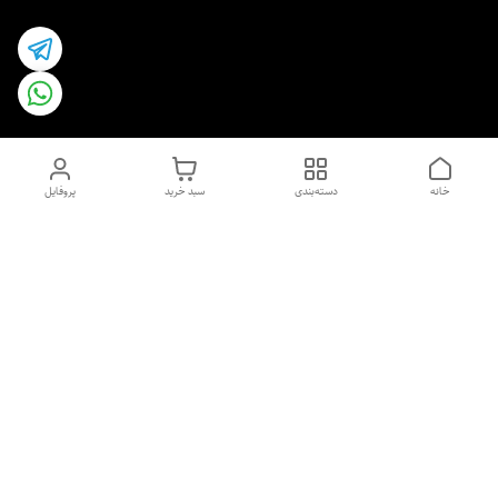
خانه
دسته‌بندی
سبد خرید
پروفایل
دسترسی سریع
اسپری داو uk و هندی
اورجینال | کاپرا و جان اشلی
اورجینال پوست مو بیوتی
با تخفیف ویژه
پخش عمده شامپو رنگ تونیکا
[حریم خصوصی]