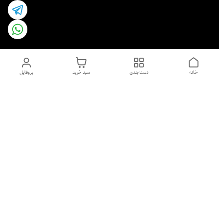
خانه
دسته‌بندی
سبد خرید
پروفایل
دسترسی سریع
اسپری داو uk و هندی
اورجینال | کاپرا و جان اشلی
اورجینال پوست مو بیوتی
با تخفیف ویژه
پخش عمده شامپو رنگ تونیکا
[حریم خصوصی]
و محصولات آرایشی اورجینال