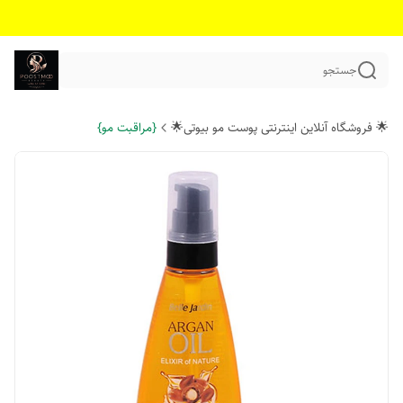
جستجو
🌟 فروشگاه آنلاین اینترنتی پوست مو بیوتی🌟
{مراقبت مو}