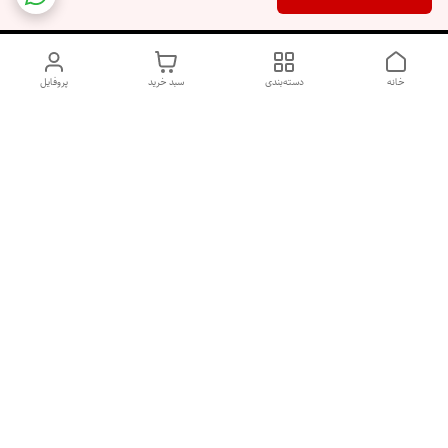
خانه
دسته‌بندی
سبد خرید
پروفایل
دسترسی سریع
اسپری داو uk و هندی
اورجینال | کاپرا و جان اشلی
اورجینال پوست مو بیوتی
با تخفیف ویژه
پخش عمده شامپو رنگ تونیکا
[حریم خصوصی]
و محصولات آرایشی اورجینال
با بهترین قیمت همکاری
پخش عمده محصولات آرایشی
و بهداشتی اورجینال | خرید
صابون ابرو بخر گوشی رایگان
آنلاین ژل ابرو، اسپری مو و